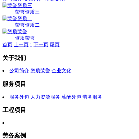
荣誉资质三
荣誉资质二
资质荣誉
首页
上一页
1
下一页
尾页
关于我们
公司简介
资质荣誉
企业文化
服务项目
服务外包
人力资源服务
薪酬外包
劳务服务
工程项目
劳务案例